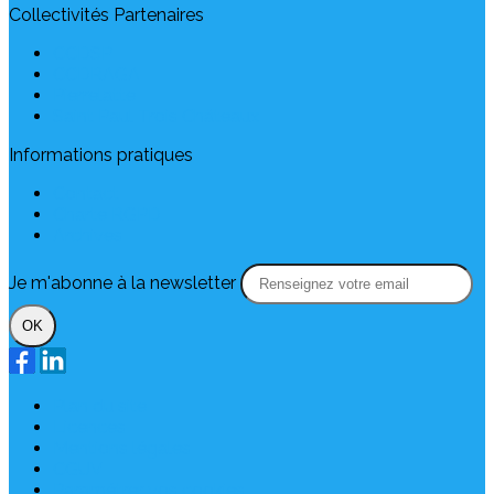
Collectivités Partenaires
CCDSP
CCDRAGA
Pierrelatte
Saint Paul Trois Châteaux
Informations pratiques
Contact
Charte RGPD
Archives
Je m'abonne à la newsletter
OK
Plan du site
Licences
Mentions légales
CGUV
Paramétrer vos cookies