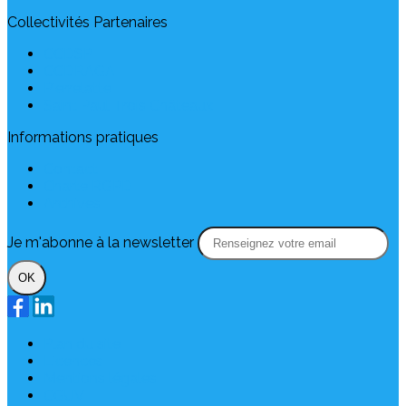
Collectivités Partenaires
CCDSP
CCDRAGA
Pierrelatte
Saint Paul Trois Châteaux
Informations pratiques
Contact
Charte RGPD
Archives
Je m'abonne à la newsletter
OK
Plan du site
Licences
Mentions légales
CGUV