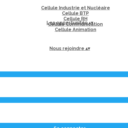
Cellule Industrie et Nucléaire
Cellule BTP
Cellule RH
Les opportunités
▴
▾
Cellule Communication
Cellule Animation
Nous rejoindre
▴
▾