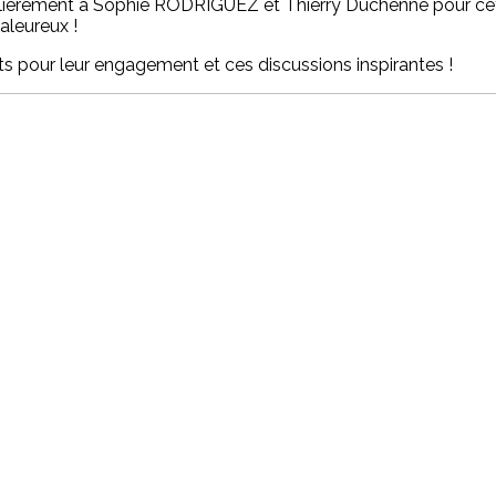
culièrement à Sophie RODRIGUEZ et Thierry Duchenne pour cett
aleureux !
ts pour leur engagement et ces discussions inspirantes !