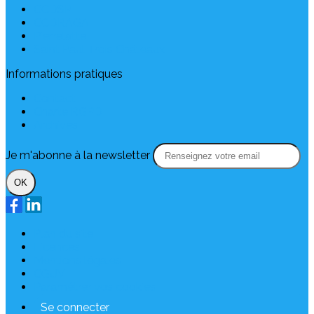
CCDSP
CCDRAGA
Pierrelatte
Saint Paul Trois Châteaux
Informations pratiques
Contact
Charte RGPD
Archives
Je m'abonne à la newsletter
OK
Plan du site
Licences
Mentions légales
CGUV
Paramétrer vos cookies
Se connecter