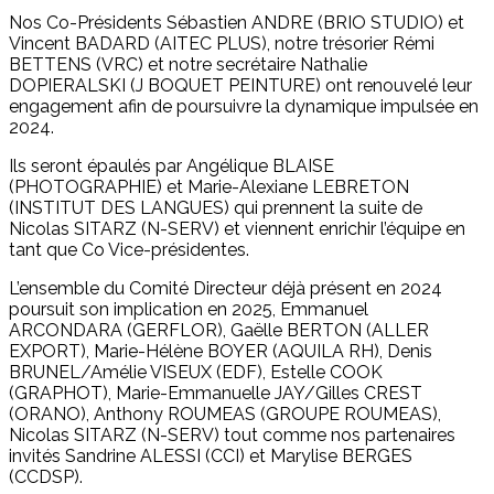
Nos Co-Présidents Sébastien ANDRE (BRIO STUDIO) et
Vincent BADARD (AITEC PLUS), notre trésorier Rémi
BETTENS (VRC) et notre secrétaire Nathalie
DOPIERALSKI (J BOQUET PEINTURE) ont renouvelé leur
engagement afin de poursuivre la dynamique impulsée en
2024.
Ils seront épaulés par Angélique BLAISE
(PHOTOGRAPHIE) et Marie-Alexiane LEBRETON
(INSTITUT DES LANGUES) qui prennent la suite de
Nicolas SITARZ (N-SERV) et viennent enrichir l’équipe en
tant que Co Vice-présidentes.
L’ensemble du Comité Directeur déjà présent en 2024
poursuit son implication en 2025, Emmanuel
ARCONDARA (GERFLOR), Gaëlle BERTON (ALLER
EXPORT), Marie-Hélène BOYER (AQUILA RH), Denis
BRUNEL/Amélie VISEUX (EDF), Estelle COOK
(GRAPHOT), Marie-Emmanuelle JAY/Gilles CREST
(ORANO), Anthony ROUMEAS (GROUPE ROUMEAS),
Nicolas SITARZ (N-SERV) tout comme nos partenaires
invités Sandrine ALESSI (CCI) et Marylise BERGES
(CCDSP).