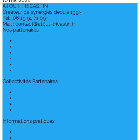
16 mai 2022
ATOUT TRICASTIN
Créateur de synergies depuis 1993
Tel : 06 19 91 71 09
Mail : contact@atout-tricastin.fr
Nos partenaires
ANCRE
CCI Drôme
CLIGEET
ISDPAM
MISSION LOCALE CENTRE ARDECHE
LA RÉGION AUVERGNE-RHONE-ALPES
Collectivités Partenaires
CCDSP
CCDRAGA
Pierrelatte
Saint Paul Trois Châteaux
Informations pratiques
Contact
Charte RGPD