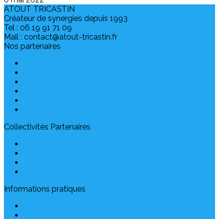
ATOUT TRICASTIN
Créateur de synergies depuis 1993
Tel : 06 19 91 71 09
Mail : contact@atout-tricastin.fr
Nos partenaires
ANCRE
CCI Drôme
CLIGEET
ISDPAM
MISSION LOCALE CENTRE ARDECHE
LA RÉGION AUVERGNE-RHONE-ALPES
Collectivités Partenaires
CCDSP
CCDRAGA
Pierrelatte
Saint Paul Trois Châteaux
Informations pratiques
Contact
Charte RGPD