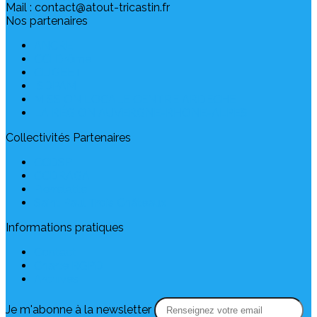
Mail : contact@atout-tricastin.fr
Nos partenaires
ANCRE
CCI Drôme
CLIGEET
ISDPAM
MISSION LOCALE CENTRE ARDECHE
LA RÉGION AUVERGNE-RHONE-ALPES
Collectivités Partenaires
CCDSP
CCDRAGA
Pierrelatte
Saint Paul Trois Châteaux
Informations pratiques
Contact
Charte RGPD
Archives
Je m'abonne à la newsletter