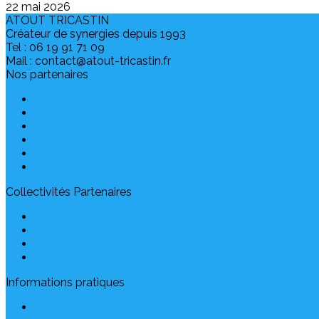
22 mai 2026
ATOUT TRICASTIN
Créateur de synergies depuis 1993
Tel : 06 19 91 71 09
Mail : contact@atout-tricastin.fr
Nos partenaires
ANCRE
CCI Drôme
CLIGEET
ISDPAM
MISSION LOCALE CENTRE ARDECHE
LA RÉGION AUVERGNE-RHONE-ALPES
Collectivités Partenaires
CCDSP
CCDRAGA
Pierrelatte
Saint Paul Trois Châteaux
Informations pratiques
Contact