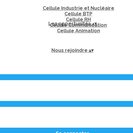
Cellule Industrie et Nucléaire
Cellule BTP
Cellule RH
Les opportunités
▴
▾
Cellule Communication
Cellule Animation
Nous rejoindre
▴
▾