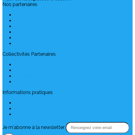
Nos partenaires
ANCRE
CCI Drôme
CLIGEET
ISDPAM
MISSION LOCALE CENTRE ARDECHE
LA RÉGION AUVERGNE-RHONE-ALPES
Collectivités Partenaires
CCDSP
CCDRAGA
Pierrelatte
Saint Paul Trois Châteaux
Informations pratiques
Contact
Charte RGPD
Archives
Je m'abonne à la newsletter