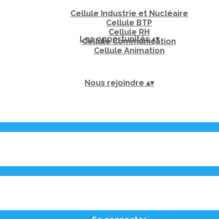
Cellule Industrie et Nucléaire
Cellule BTP
Cellule RH
Les opportunités
▴
▾
Cellule Communication
Cellule Animation
Nous rejoindre
▴
▾