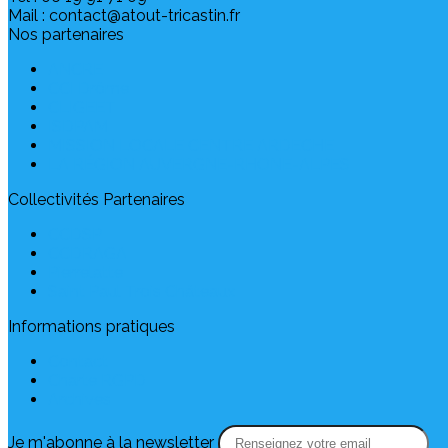
Mail : contact@atout-tricastin.fr
Nos partenaires
ANCRE
CCI Drôme
CLIGEET
ISDPAM
MISSION LOCALE CENTRE ARDECHE
LA RÉGION AUVERGNE-RHONE-ALPES
Collectivités Partenaires
CCDSP
CCDRAGA
Pierrelatte
Saint Paul Trois Châteaux
Informations pratiques
Contact
Charte RGPD
Archives
Je m'abonne à la newsletter