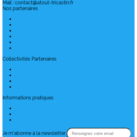
Mail : contact@atout-tricastin.fr
Nos partenaires
ANCRE
CCI Drôme
CLIGEET
ISDPAM
MISSION LOCALE CENTRE ARDECHE
LA RÉGION AUVERGNE-RHONE-ALPES
Collectivités Partenaires
CCDSP
CCDRAGA
Pierrelatte
Saint Paul Trois Châteaux
Informations pratiques
Contact
Charte RGPD
Archives
Je m'abonne à la newsletter