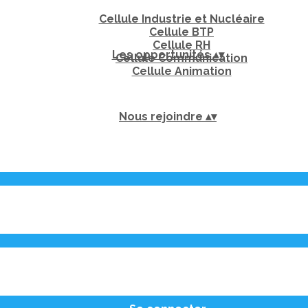
Cellule Industrie et Nucléaire
Cellule BTP
Cellule RH
Les opportunités
▴
▾
Cellule Communication
Cellule Animation
Nous rejoindre
▴
▾