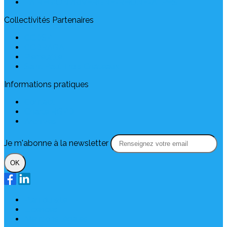
LA RÉGION AUVERGNE-RHONE-ALPES
Collectivités Partenaires
CCDSP
CCDRAGA
Pierrelatte
Saint Paul Trois Châteaux
Informations pratiques
Contact
Charte RGPD
Archives
Je m'abonne à la newsletter
OK
Plan du site
Licences
Mentions légales