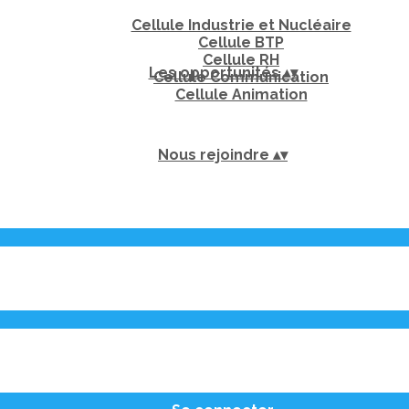
Cellule Industrie et Nucléaire
Cellule BTP
Cellule RH
Les opportunités
▴
▾
Cellule Communication
Cellule Animation
Nous rejoindre
▴
▾