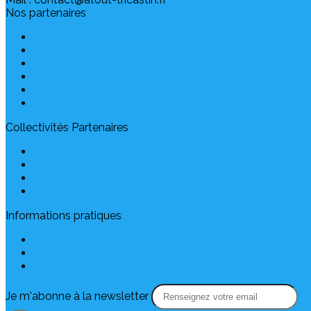
Nos partenaires
ANCRE
CCI Drôme
CLIGEET
ISDPAM
MISSION LOCALE CENTRE ARDECHE
LA RÉGION AUVERGNE-RHONE-ALPES
Collectivités Partenaires
CCDSP
CCDRAGA
Pierrelatte
Saint Paul Trois Châteaux
Informations pratiques
Contact
Charte RGPD
Archives
Je m'abonne à la newsletter