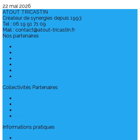
22 mai 2026
ATOUT TRICASTIN
Créateur de synergies depuis 1993
Tel : 06 19 91 71 09
Mail : contact@atout-tricastin.fr
Nos partenaires
ANCRE
CCI Drôme
CLIGEET
ISDPAM
MISSION LOCALE CENTRE ARDECHE
LA RÉGION AUVERGNE-RHONE-ALPES
Collectivités Partenaires
CCDSP
CCDRAGA
Pierrelatte
Saint Paul Trois Châteaux
Informations pratiques
Contact