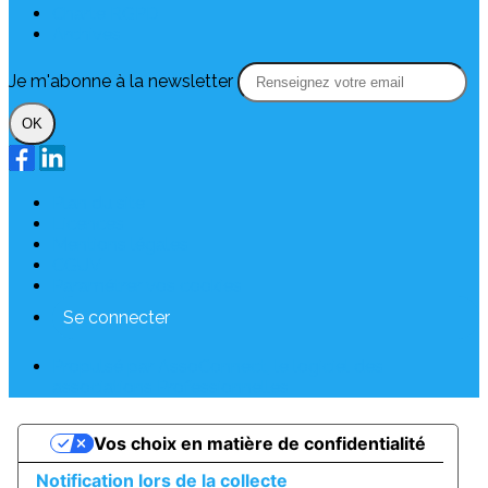
Charte RGPD
Archives
Je m'abonne à la newsletter
OK
Plan du site
Licences
Mentions légales
CGUV
Paramétrer vos cookies
Se connecter
Propulsé par AssoConnect, le logiciel des
associations Professionnelles
Vos choix en matière de confidentialité
Notification lors de la collecte