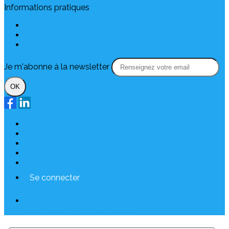
Informations pratiques
Contact
Charte RGPD
Archives
Je m'abonne à la newsletter
OK
Plan du site
Licences
Mentions légales
CGUV
Paramétrer vos cookies
Se connecter
Propulsé par AssoConnect, le logiciel des
associations Professionnelles