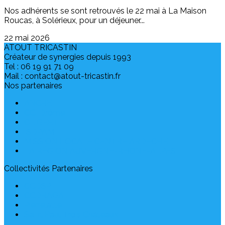
Nos adhérents se sont retrouvés le 22 mai à La Maison
Roucas, à Solérieux, pour un déjeuner...
22 mai 2026
ATOUT TRICASTIN
Créateur de synergies depuis 1993
Tel : 06 19 91 71 09
Mail : contact@atout-tricastin.fr
Nos partenaires
ANCRE
CCI Drôme
CLIGEET
ISDPAM
MISSION LOCALE CENTRE ARDECHE
LA RÉGION AUVERGNE-RHONE-ALPES
Collectivités Partenaires
CCDSP
CCDRAGA
Pierrelatte
Saint Paul Trois Châteaux