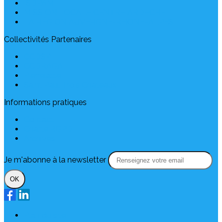
ISDPAM
MISSION LOCALE CENTRE ARDECHE
LA RÉGION AUVERGNE-RHONE-ALPES
Collectivités Partenaires
CCDSP
CCDRAGA
Pierrelatte
Saint Paul Trois Châteaux
Informations pratiques
Contact
Charte RGPD
Archives
Je m'abonne à la newsletter
OK
Plan du site